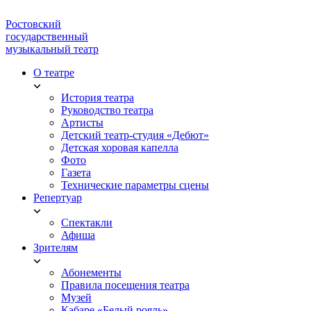
Ростовский
государственный
музыкальный театр
О театре
История театра
Руководство театра
Артисты
Детский театр-студия «Дебют»
Детская хоровая капелла
Фото
Газета
Технические параметры сцены
Репертуар
Спектакли
Афиша
Зрителям
Абонементы
Правила посещения театра
Музей
Кабаре «Белый рояль»