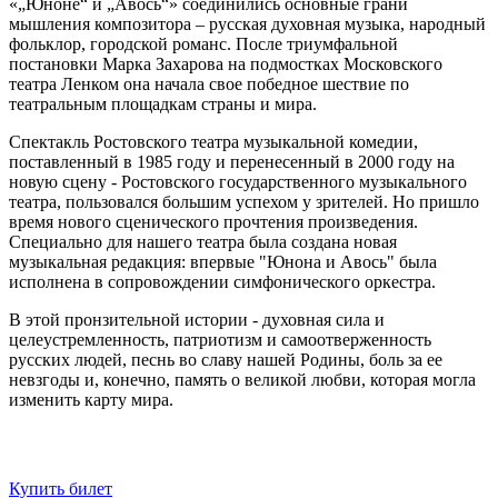
«„Юноне“ и „Авось“» соединились основные грани
мышления композитора – русская духовная музыка, народный
фольклор, городской романс. После триумфальной
постановки Марка Захарова на подмостках Московского
театра Ленком она начала свое победное шествие по
театральным площадкам страны и мира.
Спектакль Ростовского театра музыкальной комедии,
поставленный в 1985 году и перенесенный в 2000 году на
новую сцену - Ростовского государственного музыкального
театра, пользовался большим успехом у зрителей. Но пришло
время нового сценического прочтения произведения.
Специально для нашего театра была создана новая
музыкальная редакция: впервые "Юнона и Авось" была
исполнена в сопровождении симфонического оркестра.
В этой пронзительной истории - духовная сила и
целеустремленность, патриотизм и самоотверженность
русских людей, песнь во славу нашей Родины, боль за ее
невзгоды и, конечно, память о великой любви, которая могла
изменить карту мира.
Купить билет