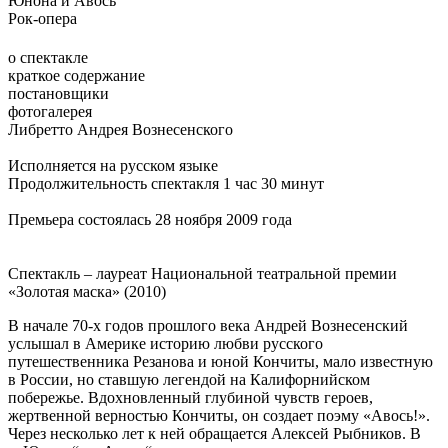
Юнона и Авось
Рок-опера
о спектакле
краткое содержание
постановщики
фотогалерея
Либретто Андрея Вознесенского
Исполняется на русском языке
Продолжительность спектакля 1 час 30 минут
Премьера состоялась 28 ноября 2009 года
Спектакль – лауреат Национальной театральной премии
«Золотая маска» (2010)
В начале 70-х годов прошлого века Андрей Вознесенский
услышал в Америке историю любви русского
путешественника Резанова и юной Кончиты, мало известную
в России, но ставшую легендой на Калифорнийском
побережье. Вдохновленный глубиной чувств героев,
жертвенной верностью Кончиты, он создает поэму «Авось!».
Через несколько лет к ней обращается Алексей Рыбников. В