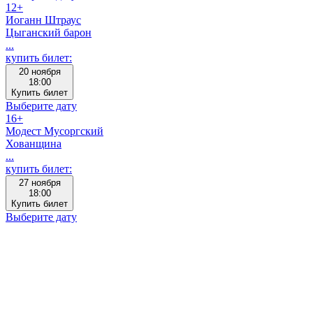
12+
Иоганн Штраус
Цыганский барон
...
купить билет:
20 ноября
18:00
Купить билет
Выберите дату
16+
Модест Мусоргский
Хованщина
...
купить билет:
27 ноября
18:00
Купить билет
Выберите дату
декабрь
20:30
Симфо-
рок
19:00