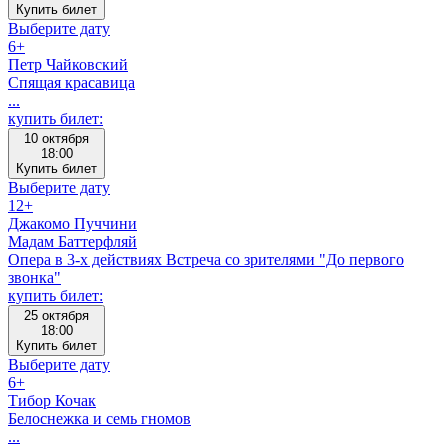
Купить билет
Выберите дату
6+
Петр Чайковский
Спящая красавица
...
купить билет:
10 октября
18:00
Купить билет
Выберите дату
12+
Джакомо Пуччини
Мадам Баттерфляй
Опера в 3-х действиях Встреча со зрителями "До первого
звонка"
купить билет:
25 октября
18:00
Купить билет
Выберите дату
6+
Тибор Кочак
Белоснежка и семь гномов
...