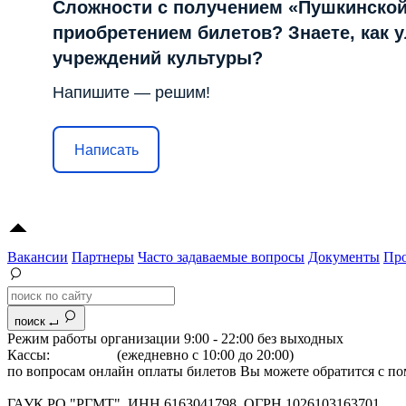
Сложности с получением «Пушкинской
приобретением билетов? Знаете, как 
учреждений культуры?
Напишите — решим!
Написать
Вакансии
Партнеры
Часто задаваемые вопросы
Документы
Про
поиск
Режим работы организации 9:00 - 22:00 без выходных
Кассы:
264-07-07
(ежедневно с 10:00 до 20:00)
по вопросам онлайн оплаты билетов Вы можете обратится с 
Адрес: 344022 г.Ростов-на-Дону, Большая Садовая, 134
ГАУК РО "РГМТ", ИНН 6163041798, ОГРН 1026103163701