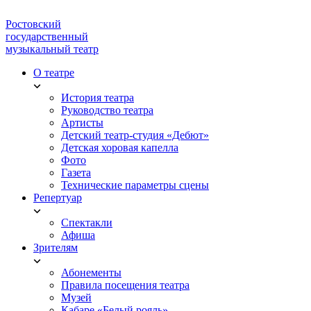
Ростовский
государственный
музыкальный театр
О театре
История театра
Руководство театра
Артисты
Детский театр-студия «Дебют»
Детская хоровая капелла
Фото
Газета
Технические параметры сцены
Репертуар
Спектакли
Афиша
Зрителям
Абонементы
Правила посещения театра
Музей
Кабаре «Белый рояль»