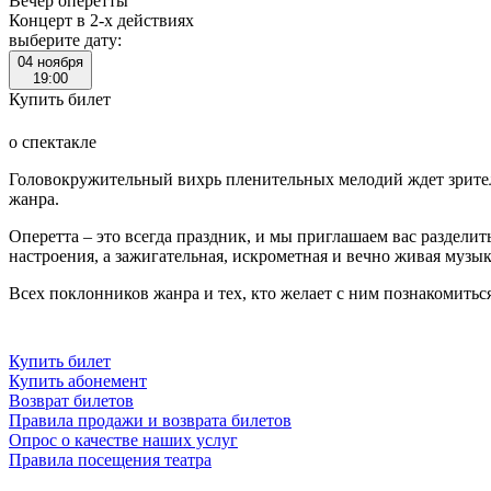
Вечер оперетты
Концерт в 2-х действиях
выберите дату:
04 ноября
19:00
Купить билет
о спектакле
Головокружительный вихрь пленительных мелодий ждет зрите
жанра.
Оперетта – это всегда праздник, и мы приглашаем вас разделит
настроения, а зажигательная, искрометная и вечно живая музык
Всех поклонников жанра и тех, кто желает с ним познакомитьс
Купить билет
Купить абонемент
Возврат билетов
Правила продажи и возврата билетов
Опрос о качестве наших услуг
Правила посещения театра