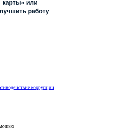
 карты» или
улучшить работу
тиводействие коррупции
помощью
"Формы обратной связи"