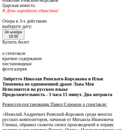
Николай Римский-Корсаков
Царская невеста
В День народного единства!
Опера в 3-х действиях
выберите дату:
04 ноября
18:00
Купить билет
о спектакле
краткое содержание
постановщики
фотогалерея
Либретто Николая Римского-Корсакова и Ильи
Тюменева по одноименной драме Льва Мея
Исполняется на русском языке
Продолжительность - 3 часа 15 минут. Два антракта
Режиссер-постановщик Павел Сорокин о спектакле:
«Николай Андреевич Римский-Корсаков среди многих
русских композиторов, начиная от Михаила Ивановича
Глинки, обрамил сюжеты своих произведений в оправу
значимых вех истории России. Опера «Царская невеста» не