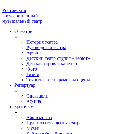
Ростовский
государственный
музыкальный театр
О театре
История театра
Руководство театра
Артисты
Детский театр-студия «Дебют»
Детская хоровая капелла
Фото
Газета
Технические параметры сцены
Репертуар
Спектакли
Афиша
Зрителям
Абонементы
Правила посещения театра
Музей
Кабаре «Белый рояль»