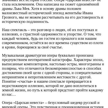
стала исключением. Она написана на сюжет одноимённой
драмы Льва Мея. Хотя в основу драмы положен
малоизвестный исторический эпизод женитьбы Ивана
Грозного, мы не можем рассчитывать на его достоверность и
историческую подлинность.
Наш спектакль – это разговор о людях, об их поступках и
иллюзиях, о страстной одержимости и упорстве. О том, что
каждый человек, будь он гостем из прошлого или нашим
современником, остаётся во все времена существом из плоти
и крови, борющимся за своё счастье.
Музыкальная драматургия оперы буквально пронизана
предчувствием неотвратимой катастрофы. Характеры эпохи,
выписанные композитором, настолько остры, многогранны и
полярны, что отличаются бескомпромиссностью в способах
достижения своей цели с одной стороны, и созерцательным
непринятием и непротивлением жестокости с другой.
Понятие «счастья» в нашем спектакле превращается в
недостижимую иллюзию, которой не дано воплотиться в
земной жизни, но путь к которой предстоит пройти каждому
из нас…
Опера «Царская невеста» – безусловный шедевр русской и
мировой оперы. Это чувственная и проникновенная история