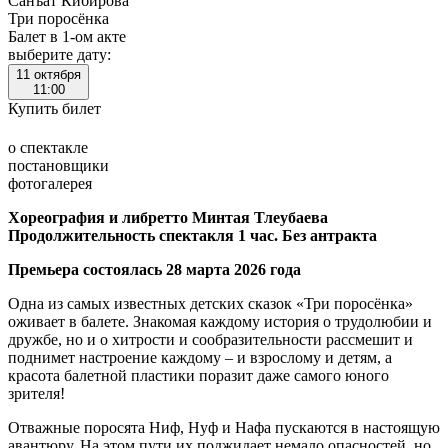
Санъат Кибирова
Три поросёнка
Балет в 1-ом акте
выберите дату:
11 октября
11:00
Купить билет
о спектакле
постановщики
фотогалерея
Хореография и либретто Минтая Тлеубаева
Продолжительность спектакля 1 час. Без антракта
Премьера состоялась 28 марта 2026 года
Одна из самых известных детских сказок «Три поросёнка»
оживает в балете. Знакомая каждому история о трудолюбии и
дружбе, но и о хитрости и сообразительности рассмешит и
поднимет настроение каждому – и взрослому и детям, а
красота балетной пластики поразит даже самого юного
зрителя!
Отважные поросята Ниф, Нуф и Нафа пускаются в настоящую
авантюру. На этом пути их поджидает немало опасностей, но