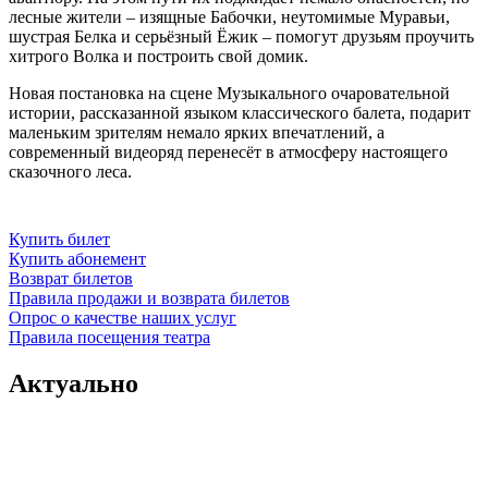
лесные жители – изящные Бабочки, неутомимые Муравьи,
шустрая Белка и серьёзный Ёжик – помогут друзьям проучить
хитрого Волка и построить свой домик.
Новая постановка на сцене Музыкального очаровательной
истории, рассказанной языком классического балета, подарит
маленьким зрителям немало ярких впечатлений, а
современный видеоряд перенесёт в атмосферу настоящего
сказочного леса.
Купить билет
Купить абонемент
Возврат билетов
Правила продажи и возврата билетов
Опрос о качестве наших услуг
Правила посещения театра
Актуально