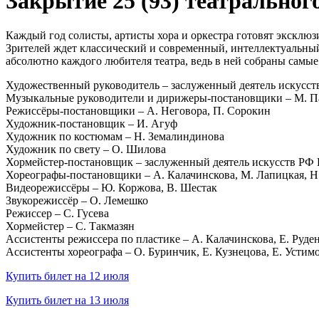
Закрытие 25 (93) театрального
Каждый год солисты, артисты хора и оркестра готовят экскл
Зрителей ждет классический и современный, интеллектуальны
абсолютно каждого любителя театра, ведь в ней собраны самые
Художественный руководитель – заслуженный деятель искусст
Музыкальные руководители и дирижеры-постановщики – М. П
Режиссёры-постановщики – А. Неговора, П. Сорокин
Художник-постановщик – И. Агуф
Художник по костюмам – Н. Земалиндинова
Художник по свету – О. Шилова
Хормейстер-постановщик – заслуженный деятель искусств РФ 
Хореографы-постановщики – А. Калачинскова, М. Лапицкая, 
Видеорежиссёры – Ю. Коржова, В. Шестак
Звукорежиссёр – О. Лемешко
Режиссер – С. Гусева
Хормейстер – С. Такмазян
Ассистенты режиссера по пластике – А. Калачинскова, Е. Руде
Ассистенты хореографа – О. Буринчик, Е. Кузнецова, Е. Устим
Купить билет на 12 июля
Купить билет на 13 июля