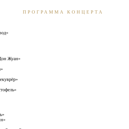
ПРОГРАММА КОНЦЕРТА
вод»
«Дон Жуан»
а»
Лекуврёр»
стофель»
ь»
ин»