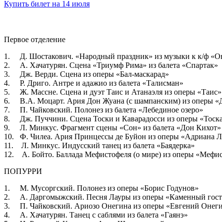
Купить билет на 14 июля
Первое отделение
1. Д. Шостакович. «Народный праздник» из музыки к к/ф «О
2. А. Хачатурян. Сцена «Триумф Рима» из балета «Спартак»
3. Дж. Верди. Сцена из оперы «Бал-маскарад»
4. Р. Дриго. Антре и адажио из балета «Талисман»
5. Ж. Массне. Сцена и дуэт Таис и Атанаэля из оперы «Таис»
6. В.А. Моцарт. Ария Дон Жуана (с шампанским) из оперы 
7. П. Чайковский. Полонез из балета «Лебединое озеро»
8. Дж. Пуччини. Сцена Тоски и Каварадосси из оперы «Тоск
9. Л. Минкус. Фрагмент сцены «Сон» из балета «Дон Кихот»
10. Ф. Чилеа. Ария Принцессы де Буйон из оперы «Адриана 
11. Л. Минкус. Индусский танец из балета «Баядерка»
12. А. Бойто. Баллада Мефистофеля (о мире) из оперы «Мефи
ПОПУРРИ
1. М. Мусоргский. Полонез из оперы «Борис Годунов»
2. А. Даргомыжский. Песня Лауры из оперы «Каменный гост
3. П. Чайковский. Ариозо Онегина из оперы «Евгений Онег
4. А. Хачатурян. Танец с саблями из балета «Гаянэ»