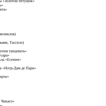
ы «Золотой петушок»
ь»
нта»
мюзиклов)
жами, Тассило)
отим танцевать»
усара»
кла «Есенин»
ла «Нотр-Дам де Пари»
мерти»
з Чикаго»
а»