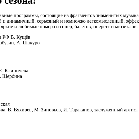
 сезона!
юзивные программы, состоящие из фрагментов знаменитых музык
й и динамичный, серьезный и немножко легкомысленный, эффек
 яркие и любимые номера из опер, балетов, оперетт и мюзиклов.
в РФ В. Кущёв
абузин, А. Шакуро
Е. Клиничева
Н. Щербина
нская
ова, В. Вяхирев, М. Зиновьев, И. Тараканов, заслуженный артис