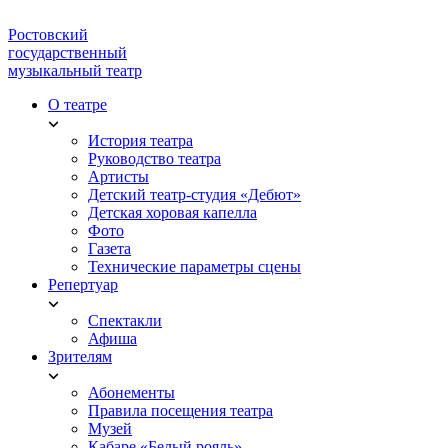
Ростовский
государственный
музыкальный театр
О театре
История театра
Руководство театра
Артисты
Детский театр-студия «Дебют»
Детская хоровая капелла
Фото
Газета
Технические параметры сцены
Репертуар
Спектакли
Афиша
Зрителям
Абонементы
Правила посещения театра
Музей
Кабаре «Белый рояль»