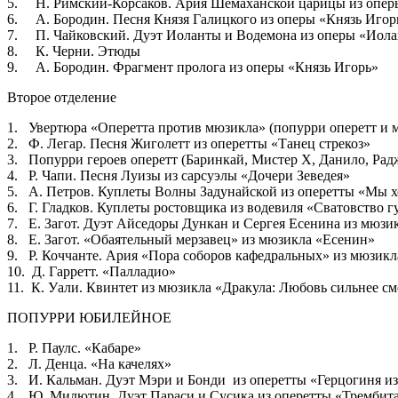
5. Н. Римский-Корсаков. Ария Шемаханской царицы из опер
6. А. Бородин. Песня Князя Галицкого из оперы «Князь Игор
7. П. Чайковский. Дуэт Иоланты и Водемона из оперы «Иола
8. К. Черни. Этюды
9. А. Бородин. Фрагмент пролога из оперы «Князь Игорь»
Второе отделение
1. Увертюра «Оперетта против мюзикла» (попурри оперетт и 
2. Ф. Легар. Песня Жиголетт из оперетты «Танец стрекоз»
3. Попурри героев оперетт (Баринкай, Мистер Х, Данило, Рад
4. Р. Чапи. Песня Луизы из сарсуэлы «Дочери Зеведея»
5. А. Петров. Куплеты Волны Задунайской из оперетты «Мы х
6. Г. Гладков. Куплеты ростовщика из водевиля «Сватовство г
7. Е. Загот. Дуэт Айседоры Дункан и Сергея Есенина из мюзи
8. Е. Загот. «Обаятельный мерзавец» из мюзикла «Есенин»
9. Р. Коччанте. Ария «Пора соборов кафедральных» из мюзик
10. Д. Гарретт. «Палладио»
11. К. Уали. Квинтет из мюзикла «Дракула: Любовь сильнее с
ПОПУРРИ ЮБИЛЕЙНОЕ
1. Р. Паулс. «Кабаре»
2. Л. Денца. «На качелях»
3. И. Кальман. Дуэт Мэри и Бонди из оперетты «Герцогиня и
4. Ю. Милютин. Дуэт Параси и Сусика из оперетты «Трембит