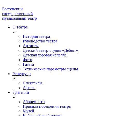
Ростовский
государственный
музыкальный театр
О театре
История театра
Руководство театра
Артисты
Детский театр-студия «Дебют»
Детская хоровая капелла
Фото
Газета
Технические параметры сцены
Репертуар
Спектакли
Афиша
Зрителям
Абонементы
Правила посещения театра
Музей
Кабаре «Белый рояль»