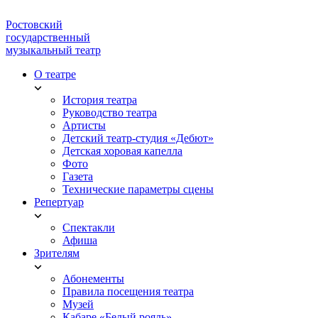
Ростовский
государственный
музыкальный театр
О театре
История театра
Руководство театра
Артисты
Детский театр-студия «Дебют»
Детская хоровая капелла
Фото
Газета
Технические параметры сцены
Репертуар
Спектакли
Афиша
Зрителям
Абонементы
Правила посещения театра
Музей
Кабаре «Белый рояль»