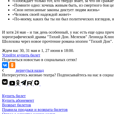
«Побеждает только тот, кто твердо знает, за что он сражае
«Помните одно: хочешь живым быть, из смертного боя ц
«Свои неписанные законы диктует людям жизнь»
«Человек своей надеждой живет»
«По-моему, каких бы ты ни был политических взглядов, но
И хотя 24 мая – и так день особенный, у нас есть еще одна пр
хореографической драмы "Тихий Дон. Мелехов" Леонида Клинич
Шолохова через новое прочтение романа-эпопеи "Тихий Дон".
Ждем вас 30, 31 мая и 1, 27 июня в 18:00.
Успейте купить билет
Поделиться новостью в социальных сетях!
вернуться назад
Интересуетесь жизнью театра? Подписывайтесь на нас в социа
Купить билет
Купить абонемент
Возврат билетов
Правила продажи и возврата билетов