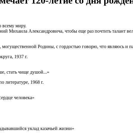
отмечает 120-летие со дня рож
о всему миру.
ний Михаила Александровича, чтобы еще раз почтить талант вел
ой, могущественной Родины, с гордостью говорю, что являюсь и 
руга, 1937 г.
е, стать чище душой...»
 литературе, 1968 г.
сердце человека»
ладывавшийся уклад казачьей жизни»