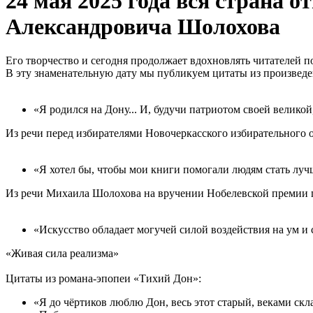
24 мая 2025 года вся страна 
Александровича Шолохова
Его творчество и сегодня продолжает вдохновлять читателей п
В эту знаменательную дату мы публикуем цитаты из произведе
«Я родился на Дону... И, будучи патриотом своей велик
Из речи перед избирателями Новочеркасского избирательного ок
«Я хотел бы, чтобы мои книги помогали людям стать лучш
Из речи Михаила Шолохова на вручении Нобелевской премии по
«Искусство обладает могучей силой воздействия на ум и 
«Живая сила реализма»
Цитаты из романа-эпопеи «Тихий Дон»:
«Я до чёртиков люблю Дон, весь этот старый, веками ск