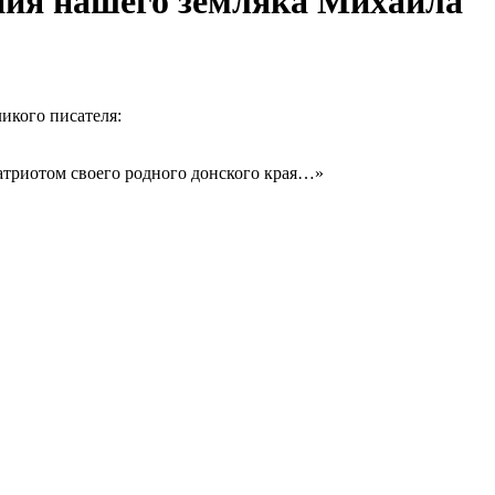
дения нашего земляка Михаила
икого писателя:
патриотом своего родного донского края…»