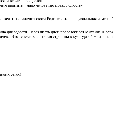
тся, и верит в свое дело»
елым выйтить – надо человечью правду блюсть»
 желать поражения своей Родине - это... национальная измена. Э
ичина для радости. Через шесть дней после юбилея Михаила Шолох
ева. Этот спектакль – новая страница в культурной жизни наш
льных сетях!