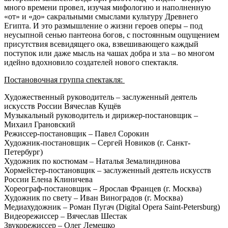
много времени провел, изучая мифологию и наполненную
«от» и «до» сакральными смыслами культуру Древнего
Египта. И это размышление о жизни героев оперы – под
неусыпной сенью пантеона богов, с постоянным ощущением
присутствия всевидящего ока, взвешивающего каждый
поступок или даже мысль на чашах добра и зла – во многом
идейно вдохновило создателей нового спектакля.
Постановочная группа спектакля:
Художественный руководитель – заслуженный деятель
искусств России Вячеслав Кущёв
Музыкальный руководитель и дирижер-постановщик –
Михаил Грановский
Режиссер-постановщик – Павел Сорокин
Художник-постановщик – Сергей Новиков (г. Санкт-
Петербург)
Художник по костюмам – Наталья Земалиндинова
Хормейстер-постановщик – заслуженный деятель искусств
России Елена Клиничева
Хореограф-постановщик – Ярослав Францев (г. Москва)
Художник по свету – Иван Виноградов (г. Москва)
Медиахудожник – Роман Пугач (Digital Opera Saint-Petersburg)
Видеорежиссер – Вячеслав Шестак
Звукорежиссер – Олег Лемешко