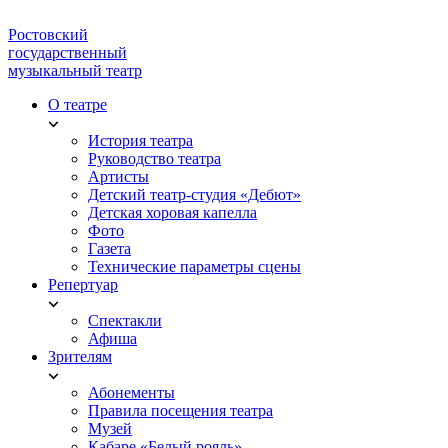
Ростовский
государственный
музыкальный театр
О театре
История театра
Руководство театра
Артисты
Детский театр-студия «Дебют»
Детская хоровая капелла
Фото
Газета
Технические параметры сцены
Репертуар
Спектакли
Афиша
Зрителям
Абонементы
Правила посещения театра
Музей
Кабаре «Белый рояль»