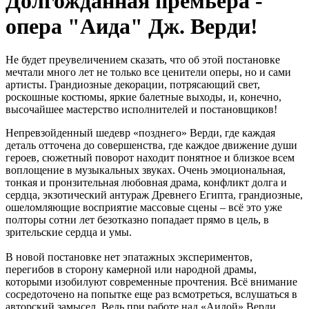
Долгожданная премьера -
опера "Аида" Дж. Верди!
Не будет преувеличением сказать, что об этой постановке
мечтали много лет не только все ценители оперы, но и сами
артисты. Грандиозные декорации, потрясающий свет,
роскошные костюмы, яркие балетные выходы, и, конечно,
высочайшее мастерство исполнителей и постановщиков!
Непревзойденный шедевр «позднего» Верди, где каждая
деталь отточена до совершенства, где каждое движение души
героев, сюжетный поворот находит понятное и близкое всем
воплощение в музыкальных звуках. Очень эмоциональная,
тонкая и пронзительная любовная драма, конфликт долга и
сердца, экзотический антураж Древнего Египта, грандиозные,
ошеломляющие восприятие массовые сцены – всё это уже
полторы сотни лет безотказно попадает прямо в цель, в
зрительские сердца и умы.
В новой постановке нет эпатажных экспериментов,
перегибов в сторону камерной или народной драмы,
которыми изобилуют современные прочтения. Всё внимание
сосредоточено на попытке еще раз всмотреться, вслушаться в
авторский замысел. Ведь при работе над «Аидой» Верди