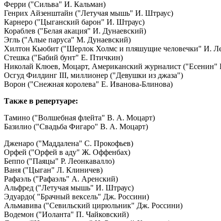
Ферри ("Сильва" И. Кальман)
Генрих Айзенштайн ("Летучая мышь" И. Штраус)
Карнеро ("Цыганский барон" И. Штраус)
Кораблев ("Белая акация" И. Дунаевский)
Эгль ("Алые паруса" М. Дунаевский)
Хилтон Кьюбит ("Шерлок Холмс и пляшущие человечки" И. Л
Стешка ("Бабий бунт" Е. Птичкин)
Николай Клюев, Моцарт, Американский журналист ("Есенин" 
Осгуд Филдинг III, миллионер ("Девушки из джаза")
Ворон ("Снежная королева" Е. Иванова-Блинова)
Также в репертуаре:
Тамино ("Волшебная флейта" В. А. Моцарт)
Базилио ("Свадьба Фигаро" В. А. Моцарт)
Дженаро ("Маддалена" С. Прокофьев)
Орфей ("Орфей в аду" Ж. Оффенбах)
Беппо ("Паяцы" Р. Леонкавалло)
Ваня ("Цыган" Л. Клиничев)
Рафаэль ("Рафаэль" А. Аренский)
Альфред ("Летучая мышь" И. Штраус)
Эдуардо( "Брачный вексель" Дж. Россини)
Альмавива ("Севильский цирюльник" Дж. Россини)
Водемон ("Иоланта" П. Чайковский)