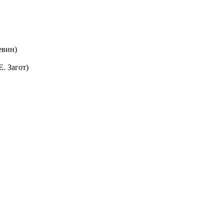
евин)
Е. Загот)