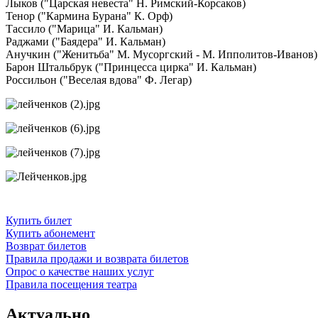
Лыков ("Царская невеста" Н. Римский-Корсаков)
Тенор ("Кармина Бурана" К. Орф)
Тассило ("Марица" И. Кальман)
Раджами ("Баядера" И. Кальман)
Анучкин ("Женитьба" М. Мусоргский - М. Ипполитов-Иванов)
Барон Штальбрук ("Принцесса цирка" И. Кальман)
Россильон ("Веселая вдова" Ф. Легар)
Купить билет
Купить абонемент
Возврат билетов
Правила продажи и возврата билетов
Опрос о качестве наших услуг
Правила посещения театра
Актуально