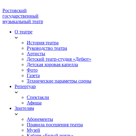
Ростовский
государственный
музыкальный театр
О театре
История театра
Руководство театра
Артисты
Детский театр-студия «Дебют»
Детская хоровая капелла
Фото
Газета
Технические параметры сцены
Репертуар
Спектакли
Афиша
Зрителям
Абонементы
Правила посещения театра
Музей
Кабаре «Белый рояль»