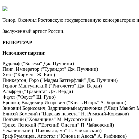
Тенор. Окончил Ростовскую государственную консерваторию им
Заслуженный артист России.
РЕПЕРТУАР
Исполняет партии:
Рудольф ("Богема" Дж. Пуччини)
Панг; Император ("Турандот" Дж. Пуччини)
Хозе ("Кармен" Ж. Бизе)
Пинкертон, Горо ("Мадам Баттерфляй" Дж. Пуччини)
Герцог Мантуанский ("Риголетто" Дж. Верди)
Альфред ("Травиата" Дж. Верди)
Фауст ("Фауст" Ш. Гуно)
Ерошка; Владимир Игоревич ("Князь Игорь" А. Бородин)
Зиновий Борисович; Задрипанный мужичонка ("Леди Макбет М
Елисей Бомелий ("Царская невеста" Н. Римский-Корсаков)
Подъячий ("Хованщина" М. Мусоргский)
Трике, Ленский ("Евгений Онегин" П. Чайковский)
Чекалинский ("Пиковая дама" П. Чайковский)
Граф Румянцев, Апостол ("Юнона и Авось" А. Рыбников)