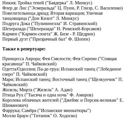
Никия; Тройка теней ("Баядерка" Л. Минкус)
Флер де Лис ("Эсмеральда" Ц. Пуни, Р. Глиэр, С. Василенко)
Повелительница дриад; Вторая вариация; Уличная
танцовщица ("Дон Кихот" Л. Минкус)
Подруга Дока ("Пульчинелла" И. Стравинский)
Шехеразада ("Шехеразада" Н. Римский-Корсаков)
Кармен ("Кармен-сюита" Ж. Бизе - Р. Щедрин)
Первый дуэт ("Призрачный бал" Ф. Шопен)
Также в репертуаре:
Принцесса Аврора; Фея Смелости; Фея Сирени ("Спящая
красавица" П. Чайковский)
Одетта/Одиллия; Па-де-труа; Испанский танец ("Лебединое
озеро" П. Чайковский)
Мари; Испанский танец; Восточный танец ("Щелкунчик" П.
Чайковский)
Жизель; Мирта ("Жизель" А. Адан)
Птица Рух ("Тысяча и одна ночь" Ф. Амиров)
Королева облачных жителей ("Джеймс и Персик-великан" Е.
Шиманович)
Фаррука; Самбра ("Испанские миниатюры")
Молли Браун ("Титаник" О. Ходоско)