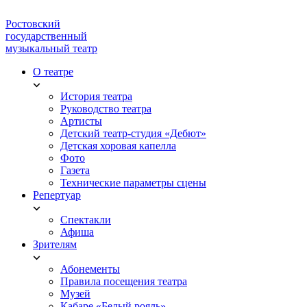
Ростовский
государственный
музыкальный театр
О театре
История театра
Руководство театра
Артисты
Детский театр-студия «Дебют»
Детская хоровая капелла
Фото
Газета
Технические параметры сцены
Репертуар
Спектакли
Афиша
Зрителям
Абонементы
Правила посещения театра
Музей
Кабаре «Белый рояль»