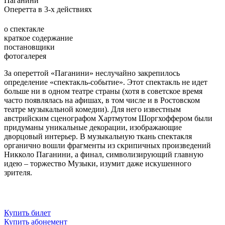
Паганини
Оперетта в 3-х действиях
о спектакле
краткое содержание
постановщики
фотогалерея
За опереттой «Паганини» неслучайно закрепилось
определение «спектакль-событие». Этот спектакль не идет
больше ни в одном театре страны (хотя в советское время
часто появлялась на афишах, в том числе и в Ростовском
театре музыкальной комедии). Для него известным
австрийским сценографом Хартмутом Шоргхоффером были
придуманы уникальные декорации, изображающие
дворцовый интерьер. В музыкальную ткань спектакля
органично вошли фрагменты из скрипичных произведений
Никколо Паганини, а финал, символизирующий главную
идею – торжество Музыки, изумит даже искушенного
зрителя.
Купить билет
Купить абонемент