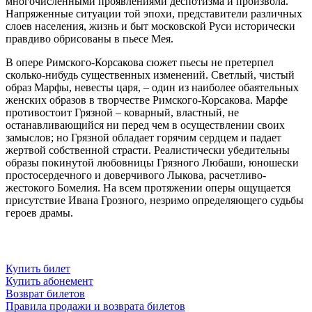
многочисленными проявлениями деспотизма и произвола.
Напряженные ситуации той эпохи, представители различных
слоев населения, жизнь и быт московской Руси исторически
правдиво обрисованы в пьесе Мея.
В опере Римского-Корсакова сюжет пьесы не претерпел
сколько-нибудь существенных изменений. Светлый, чистый
образ Марфы, невесты царя, – один из наиболее обаятельных
женских образов в творчестве Римского-Корсакова. Марфе
противостоит Грязной – коварный, властный, не
останавливающийся ни перед чем в осуществлении своих
замыслов; но Грязной обладает горячим сердцем и падает
жертвой собственной страсти. Реалистически убедительны
образы покинутой любовницы Грязного Любаши, юношески
простосердечного и доверчивого Лыкова, расчетливо-
жестокого Бомелия. На всем протяжении оперы ощущается
присутствие Ивана Грозного, незримо определяющего судьбы
героев драмы.
Купить билет
Купить абонемент
Возврат билетов
Правила продажи и возврата билетов