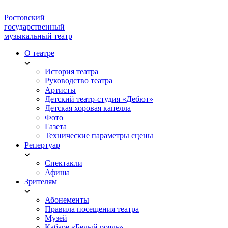
Ростовский
государственный
музыкальный театр
О театре
История театра
Руководство театра
Артисты
Детский театр-студия «Дебют»
Детская хоровая капелла
Фото
Газета
Технические параметры сцены
Репертуар
Спектакли
Афиша
Зрителям
Абонементы
Правила посещения театра
Музей
Кабаре «Белый рояль»