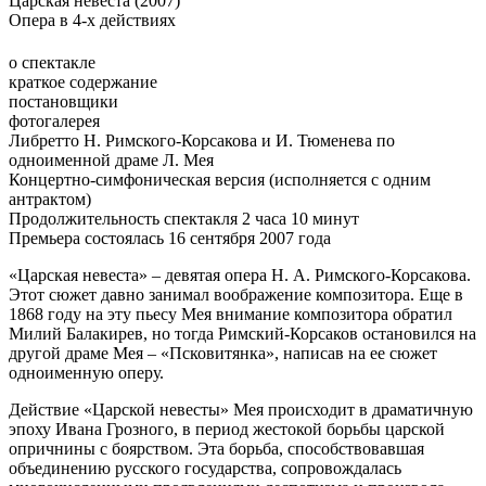
Царская невеста (2007)
Опера в 4-х действиях
о спектакле
краткое содержание
постановщики
фотогалерея
Либретто Н. Римского-Корсакова и И. Тюменева по
одноименной драме Л. Мея
Концертно-симфоническая версия (исполняется с одним
антрактом)
Продолжительность спектакля 2 часа 10 минут
Премьера состоялась 16 сентября 2007 года
«Царская невеста» – девятая опера Н. А. Римского-Корсакова.
Этот сюжет давно занимал воображение композитора. Еще в
1868 году на эту пьесу Мея внимание композитора обратил
Милий Балакирев, но тогда Римский-Корсаков остановился на
другой драме Мея – «Псковитянка», написав на ее сюжет
одноименную оперу.
Действие «Царской невесты» Мея происходит в драматичную
эпоху Ивана Грозного, в период жестокой борьбы царской
опричнины с боярством. Эта борьба, способствовавшая
объединению русского государства, сопровождалась