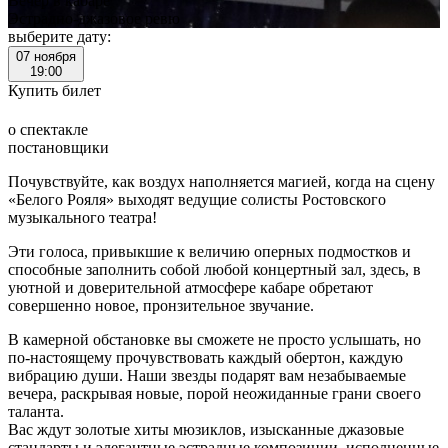
Вечер в кабаре
Эстрадно-джазовое ревю
выберите дату:
07 ноября
19:00
Купить билет
о спектакле
постановщики
Почувствуйте, как воздух наполняется магией, когда на сцену
«Белого Рояля» выходят ведущие солисты Ростовского
музыкального театра!
Эти голоса, привыкшие к величию оперных подмостков и
способные заполнить собой любой концертный зал, здесь, в
уютной и доверительной атмосфере кабаре обретают
совершенно новое, пронзительное звучание.
В камерной обстановке вы сможете не просто услышать, но
по-настоящему прочувствовать каждый обертон, каждую
вибрацию души. Наши звезды подарят вам незабываемые
вечера, раскрывая новые, порой неожиданные грани своего
таланта.
Вас ждут золотые хиты мюзиклов, изысканные джазовые
стандарты и элегантные эстрадные композиции, исполненные