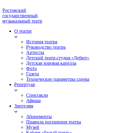
Ростовский
государственный
музыкальный театр
О театре
История театра
Руководство театра
Артисты
Детский театр-студия «Дебют»
Детская хоровая капелла
Фото
Газета
Технические параметры сцены
Репертуар
Спектакли
Афиша
Зрителям
Абонементы
Правила посещения театра
Музей
Кабаре «Белый рояль»