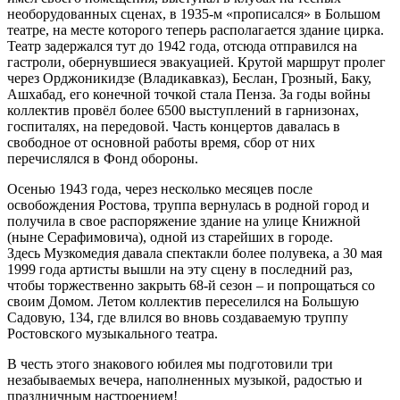
необорудованных сценах, в 1935-м «прописался» в Большом
театре, на месте которого теперь располагается здание цирка.
Театр задержался тут до 1942 года, отсюда отправился на
гастроли, обернувшиеся эвакуацией. Крутой маршрут пролег
через Орджоникидзе (Владикавказ), Беслан, Грозный, Баку,
Ашхабад, его конечной точкой стала Пенза. За годы войны
коллектив провёл более 6500 выступлений в гарнизонах,
госпиталях, на передовой. Часть концертов давалась в
свободное от основной работы время, сбор от них
перечислялся в Фонд обороны.
Осенью 1943 года, через несколько месяцев после
освобождения Ростова, труппа вернулась в родной город и
получила в свое распоряжение здание на улице Книжной
(ныне Серафимовича), одной из старейших в городе.
Здесь Музкомедия давала спектакли более полувека, а 30 мая
1999 года артисты вышли на эту сцену в последний раз,
чтобы торжественно закрыть 68-й сезон – и попрощаться со
своим Домом. Летом коллектив переселился на Большую
Садовую, 134, где влился во вновь создаваемую труппу
Ростовского музыкального театра.
В честь этого знакового юбилея мы подготовили три
незабываемых вечера, наполненных музыкой, радостью и
праздничным настроением!