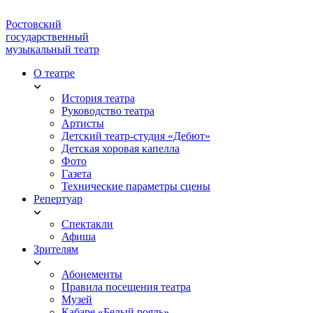
Ростовский
государственный
музыкальный театр
О театре
История театра
Руководство театра
Артисты
Детский театр-студия «Дебют»
Детская хоровая капелла
Фото
Газета
Технические параметры сцены
Репертуар
Спектакли
Афиша
Зрителям
Абонементы
Правила посещения театра
Музей
Кабаре «Белый рояль»