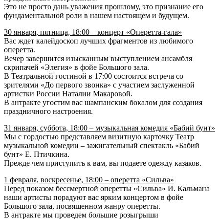
Это не просто дань уважения прошлому, это признание его
фундаментальной роли в нашем настоящем и будущем.
30 января, пятница, 18:00 – концерт «Оперетта-гала»
Вас ждет калейдоскоп лучших фрагментов из любимого
оперетта.
Вечер завершится изысканным выступлением ансамбля
скрипачей «Элегия» в фойе Большого зала.
В Театральной гостиной в 17:00 состоится встреча со
зрителями «До первого звонка» с участием заслуженной
артистки России Наталии Макаровой.
В антракте угостим вас шампанским бокалом для создания
праздничного настроения.
31 января, суббота, 18:00 – музыкальная комедия «Бабий бунт»
Мы с гордостью представляем визитную карточку Театр
музыкальной комедии – зажигательный спектакль «Бабий
бунт» Е. Птичкина.
Прежде чем приступить к вам, вы подаете одежду казаков.
1 февраля, воскресенье, 18:00 – оперетта «Сильва»
Перед показом бессмертной оперетты «Сильва» И. Кальмана
наши артисты порадуют вас ярким концертом в фойе
Большого зала, посвященном жанру оперетты.
В антракте мы проведем большие розыгрыши