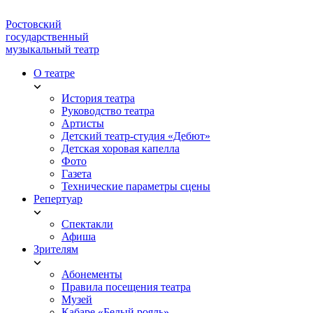
Ростовский
государственный
музыкальный театр
О театре
История театра
Руководство театра
Артисты
Детский театр-студия «Дебют»
Детская хоровая капелла
Фото
Газета
Технические параметры сцены
Репертуар
Спектакли
Афиша
Зрителям
Абонементы
Правила посещения театра
Музей
Кабаре «Белый рояль»